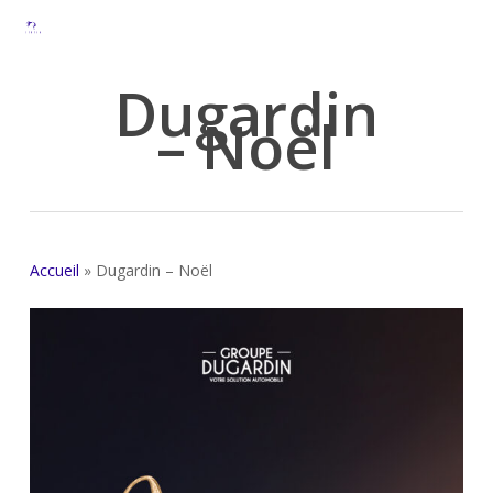
Skip
to
main
Dugardin
content
– Noël
Accueil
»
Dugardin – Noël