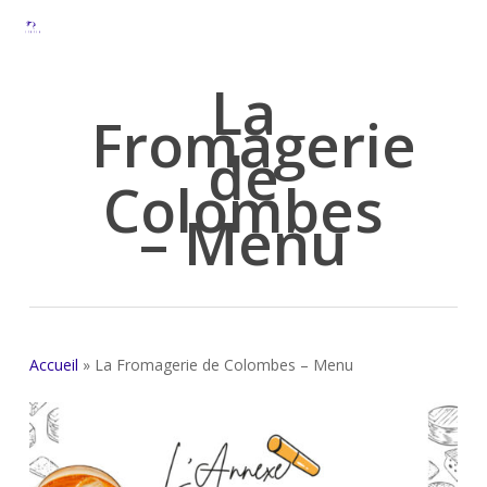
Skip
to
main
La
content
Fromagerie
de
Colombes
– Menu
Accueil
»
La Fromagerie de Colombes – Menu