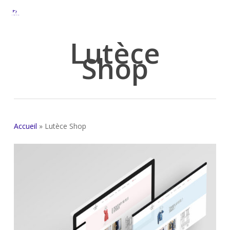
Skip
to
main
Lutèce
content
Shop
Accueil
»
Lutèce Shop