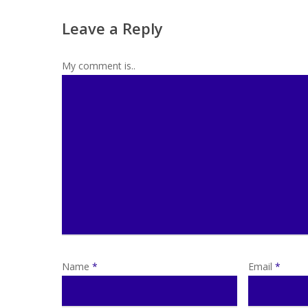
Leave a Reply
My comment is..
Name
*
Email
*