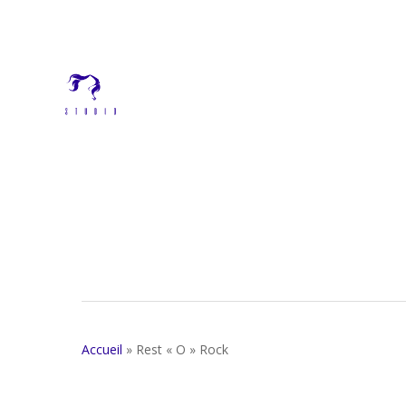
Skip
to
main
content
Accueil
»
Rest « O » Rock