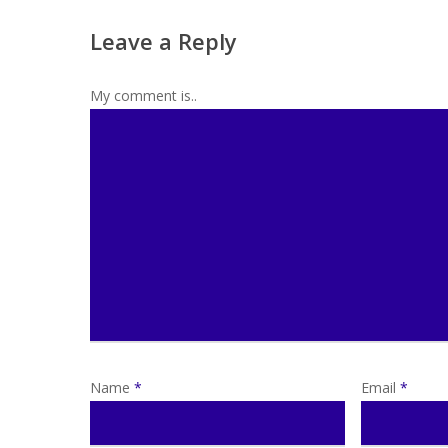
Leave a Reply
My comment is..
Name
*
Email
*