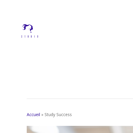
Skip
to
main
content
Accueil
»
Study Success